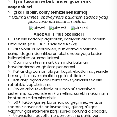
Eşsiz tasarım ve birbirinden güzel renk
seçenekleri
Çıkarılabilir, kolay temizlenen kumaş
* Oturma ünitesi ebeveynlere bakarken sadece yatış
pozisyonunda kullanılmaktadır.
Anex Air-z Plus özellikleri
Tek elle katlanıp açılabilen, katlıyken dik durabilen
ultra hafif şasi -
Air-z sadece 6.5 kg.
Çift yönlü kullanılabilen, düz yatma özelliğine
sahip, doğumdan itibaren okul öncesi yaşa kadar
kullanabilen oturma ünitesi.
Oturma ünitesinin sırt kısmında bulunan
havalandırma ve gözlem penceresi.
Katlandığı zaman oluşan küçük ebatları sayesinde
her seyahatinize rahatlıkla götürebilirsiniz.
Katlayıp açma dahil tüm fonksiyonlarını tek elle
rahatlıkla yapabilirsiniz.
Ön ve arka tekerlerde bulunan süspansiyon
sisteminiz sayesinde en kıymetliniz sürekli maksimum
konforun tadını çıkarabilir.
50+ faktör güneş korumalı, su geçirmez ve uzun
tenteniz sayesinde en kıymetliniz, güneş, rüzgar,
yağmur gibi etkenlere karşı sürekli koruma altındadır.
Uzayabilen, gözetleme penceresine sahip yeni