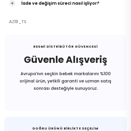
İade ve değişim süreci nasıl işliyor?
AZ18_TS
RESMI DISTRIBÜTÖR GÜVENCESI
Güvenle Alışveriş
Avrupa'nın seçkin bebek markalarını %100
orijinal ürün, yetkili garanti ve uzman satış
sonrası desteğiyle sunuyoruz.
DOĞRU ÜRÜNÜ BIRLIKTE SEÇELIM