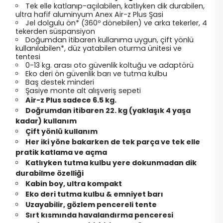
Tek elle katlanıp-açılabilen, katlıyken dik durabilen,
ultra hafif aluminyum Anex Air-z Plus Şasi
Jel dolgulu ön* (360º dönebilen) ve arka tekerler, 4
tekerden süspansiyon
Doğumdan itibaren kullanıma uygun, çift yönlü
kullanılabilen*, düz yatabilen oturma ünitesi ve
tentesi
0-13 kg. arası oto güvenlik koltuğu ve adaptörü
Eko deri ön güvenlik barı ve tutma kulbu
Baş destek minderi
Şasiye monte alt alışveriş sepeti
Air-z Plus sadece 6.5 kg.
Doğrumdan itibaren 22. kg (yaklaşık 4 yaşa
kadar) kullanım
Çift yönlü kullanım
Her iki yöne bakarken de tek parça ve tek elle
pratik katlama ve açma
Katlıyken tutma kulbu yere dokunmadan dik
durabilme özelliği
Kabin boy, ultra kompakt
Eko deri tutma kulbu & emniyet barı
Uzayabilir, gözlem pencereli tente
Sırt kısmında havalandırma penceresi