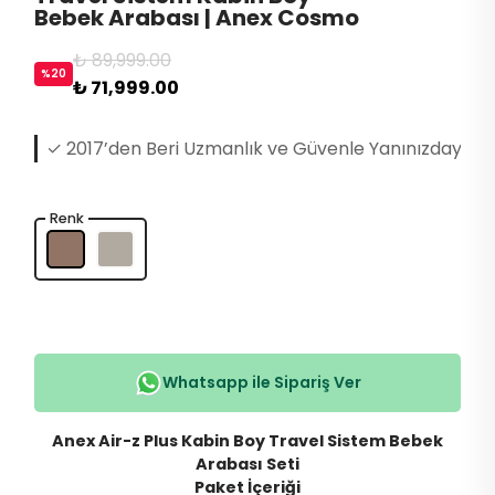
Bebek Arabası | Anex Cosmo
₺ 89,999.00
%
20
₺ 71,999.00
✓ Resmi Distribütör Güvencesiyle Orijinal Ürün Garan
Renk
Whatsapp ile Sipariş Ver
Anex Air-z Plus Kabin Boy Travel Sistem Bebek
Arabası Seti
Paket İçeriği