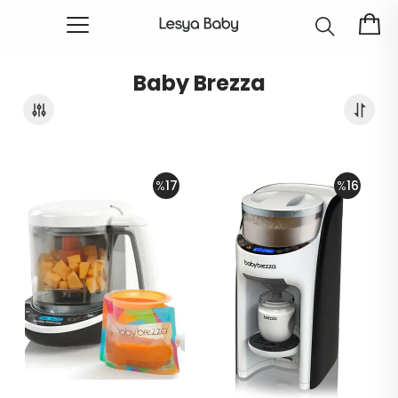
Baby Brezza
%
17
%
16