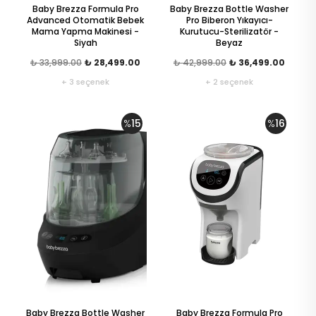
Baby Brezza Formula Pro
Baby Brezza Bottle Washer
Advanced Otomatik Bebek
Pro Biberon Yıkayıcı-
Mama Yapma Makinesi -
Kurutucu-Sterilizatör -
Siyah
Beyaz
₺ 33,999.00
₺ 28,499.00
₺ 42,999.00
₺ 36,499.00
+ 3 seçenek
+ 2 seçenek
%
15
%
16
Baby Brezza Bottle Washer
Baby Brezza Formula Pro