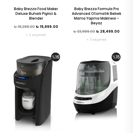
Baby Brezza Food Maker
Baby Brezza Formula Pro
Deluxe Buharlı Pişirici &
Advanced Otomatik Bebek
Blender
Mama Yapma Makinesi -
Beyaz
₺ 19,299.00
₺ 15,999.00
₺ 33,999.00
₺ 28,499.00
+ 2 seçenek
+ 3 seçenek
%
16
%
15