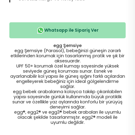
Whatsapp ile Sipariş Ver
egg Şemsiye
egg Şemsiye (Parasol), bebeğinizi güneşin zararlı
etkilerinden korumak için tasarlanmış pratik ve şık bir
aksesuardır.
UPF 50+ korumalı özel kumaşı sayesinde yüksek
seviyede güneş koruması sunar. Esnek ve
ayarlanabilir kol yapısı ile güneş ışığını farklı açılardan
engelleyerek bebeğiniz için ideal gölgelendirme
sağlar.
egg bebek arabalarına kolayca takılıp çıkarılabilen
yapısı sayesinde günlük kullanımda büyük pratiklik
sunar ve özellikle yaz aylarında konforlu bir yürüyüş
deneyimi sağlar.
egg®, egg2® ve egg3® bebek arabaları ile uyumlu
olacak şekilde tasarlanmıştır. eggZ® modeli ile
uyumlu değildir.