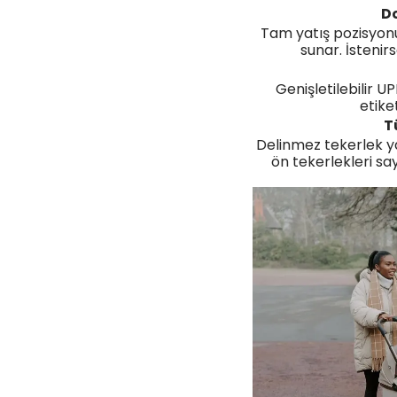
D
Tam yatış pozisyon
sunar. İstenirs
Genişletilebilir U
etike
T
Delinmez tekerlek yap
ön tekerlekleri say