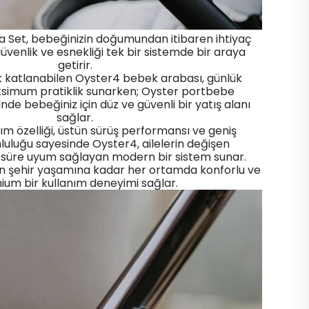
da Set, bebeğinizin doğumundan itibaren ihtiyaç
üvenlik ve esnekliği tek bir sistemde bir araya
getirir.
k katlanabilen Oyster4 bebek arabası, günlük
simum pratiklik sunarken; Oyster portbebe
e bebeğiniz için düz ve güvenli bir yatış alanı
sağlar.
nım özelliği, üstün sürüş performansı ve geniş
uluğu sayesinde Oyster4, ailelerin değişen
n süre uyum sağlayan modern bir sistem sunar.
n şehir yaşamına kadar her ortamda konforlu ve
um bir kullanım deneyimi sağlar.