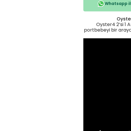
Whatsapp ile
Oyster
Oyster4 2’si 1
portbebeyi bir araya