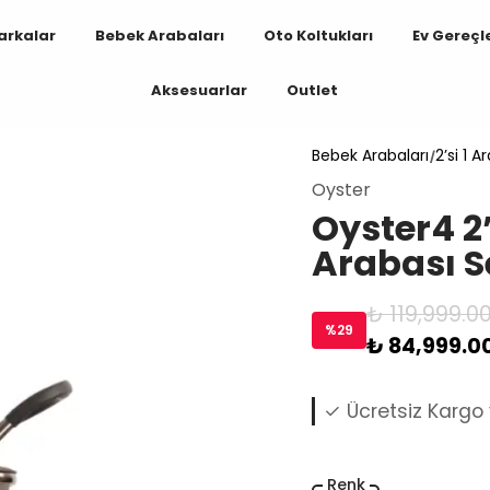
arkalar
Bebek Arabaları
Oto Koltukları
Ev Gereçl
Aksesuarlar
Outlet
Bebek Arabaları
2’si 1 
Oyster
Oyster4 2
Arabası S
₺ 119,999.0
%
29
₺ 84,999.0
✓ 2017’den Beri 
Renk