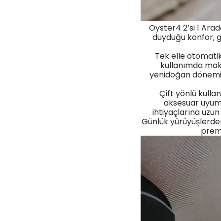
Oyster4 2’si 1 Ara
duyduğu konfor, g
Tek elle otomati
kullanımda mak
yenidoğan dönemind
Çift yönlü kulla
aksesuar uyuml
ihtiyaçlarına uzu
Günlük yürüyüşlerde
premi