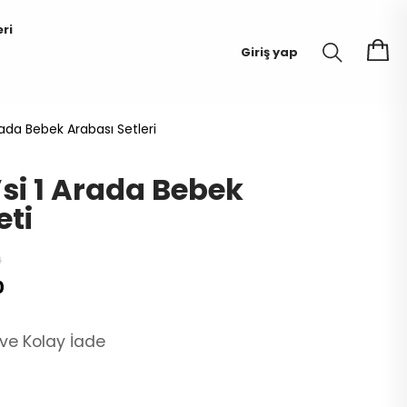
eri
Giriş yap
Arada Bebek Arabası Setleri
’si 1 Arada Bebek
eti
0
0
Uzmanlık ve Güvenle Yanınızdayız