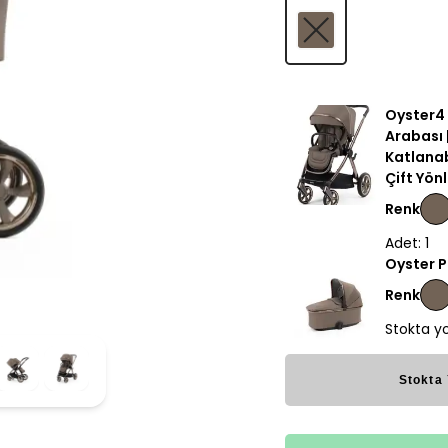
Oyster4
Arabası |
Katlanab
Çift Yön
Renk
Adet: 1
Oyster 
Renk
Stokta y
Stokta