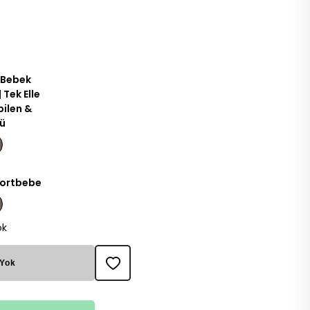
 Bebek
 Tek Elle
ilen &
lü
Portbebe
ok
 Yok