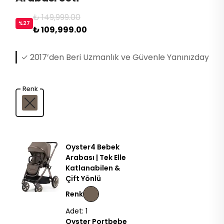
₺ 149,999.00
%
27
₺ 109,999.00
✓ 2017’den Beri Uzmanlık ve Güvenle Yanınızdayız
Renk
Oyster4 Bebek
Arabası | Tek Elle
Katlanabilen &
Çift Yönlü
Renk
Adet: 1
Oyster Portbebe