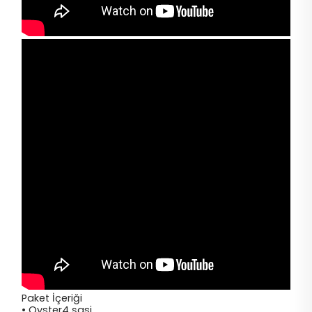
Paket İçeriği
• Oyster4 şasi