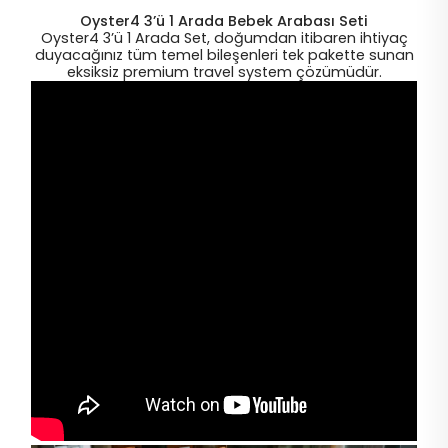
Oyster4 3’ü 1 Arada Bebek Arabası Seti
Oyster4 3’ü 1 Arada Set, doğumdan itibaren ihtiyaç
duyacağınız tüm temel bileşenleri tek pakette sunan
eksiksiz premium travel system çözümüdür.