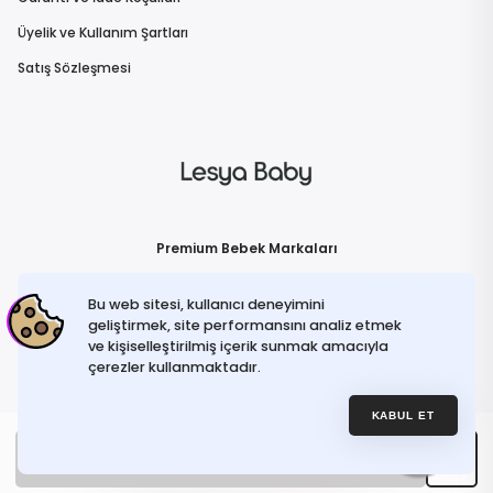
Üyelik ve Kullanım Şartları
Satış Sözleşmesi
Premium Bebek Markaları
Bu web sitesi, kullanıcı deneyimini
geliştirmek, site performansını analiz etmek
İletişime Geçin
info@lesyababy.com
ve kişiselleştirilmiş içerik sunmak amacıyla
çerezler kullanmaktadır.
HAKKIMIZDA
İLETİŞİM
KABUL ET
© 2026 Lesya Baby. Tüm hakları saklıdır.
Stokta Yok