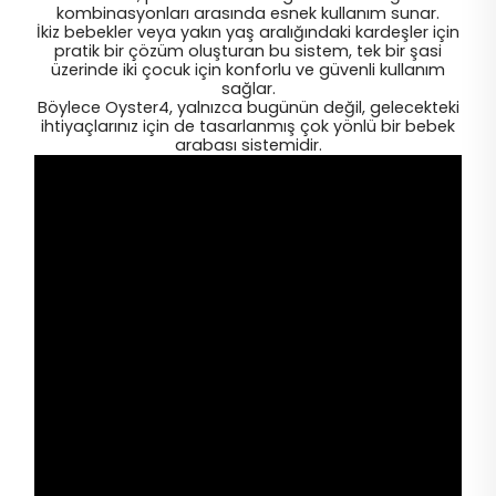
kombinasyonları arasında esnek kullanım sunar.
İkiz bebekler veya yakın yaş aralığındaki kardeşler için
pratik bir çözüm oluşturan bu sistem, tek bir şasi
üzerinde iki çocuk için konforlu ve güvenli kullanım
sağlar.
Böylece Oyster4, yalnızca bugünün değil, gelecekteki
ihtiyaçlarınız için de tasarlanmış çok yönlü bir bebek
arabası sistemidir.