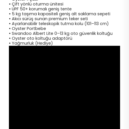
• Çift yönlü oturma ünitesi
• UPF 50+ korumalı geniş tente
• 5 kg taşıma kapasiteli geniş alt saklama sepeti
• Akıcı sürüş sunan premium teker seti
• Ayarlanabilir teleskopik tutma kolu (101–113 cm)
•
Oyster Portbebe
• Swandoo Albert Lite 0–13 kg oto güvenlik koltuğu
• Oyster oto koltuğu adaptörü
• Yağmurluk (Hediye)